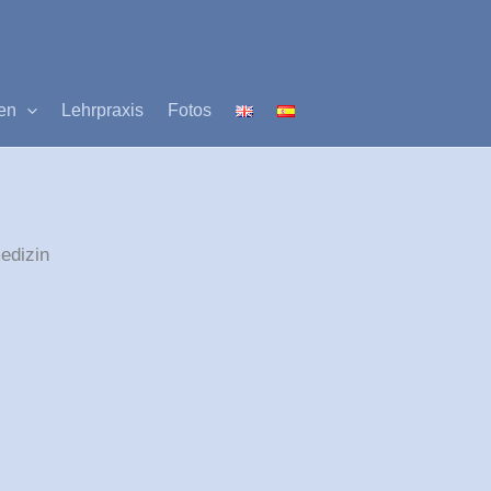
en
Lehrpraxis
Fotos
edizin